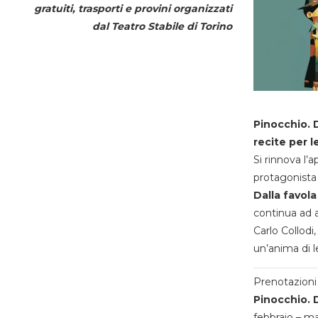
gratuiti, trasporti e provini organizzati
dal
Teatro Stabile di Torino
Pinocchio. D
recite per l
Si rinnova l’
protagonista 
Dalla favola
continua ad a
Carlo Collodi,
un’anima di l
Prenotazioni 
Pinocchio. D
febbraio – m