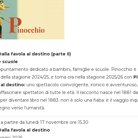
alla favola al destino (parte II)
e scuole
appuntamento dedicato a bambini, famiglie e scuole. Pinocchio è 
della stagione 2024/25, e torna ora nella stagione 2025/26 con
P
 al destino:
uno spettacolo coinvolgente, ironico e avventuroso
ffascinare spettatori di tutte le età. Il racconto nasce nel 1881 da
 per diventare libro nel 1883. non è solo una fiaba: è il viaggio inq
egno verso l’umanità.
a partire da lunedi 17 novembre ore 15.30
alla favola al destino
aggio 2026