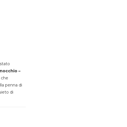
stato
inocchio –
, che
lla penna di
uieto di