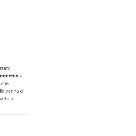
stato
inocchio –
, che
lla penna di
uieto di