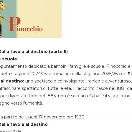
alla favola al destino (parte II)
e scuole
appuntamento dedicato a bambini, famiglie e scuole. Pinocchio è 
della stagione 2024/25, e torna ora nella stagione 2025/26 con
P
 al destino:
uno spettacolo coinvolgente, ironico e avventuroso
ffascinare spettatori di tutte le età. Il racconto nasce nel 1881 da
 per diventare libro nel 1883. non è solo una fiaba: è il viaggio inq
egno verso l’umanità.
a partire da lunedi 17 novembre ore 15.30
alla favola al destino
aggio 2026