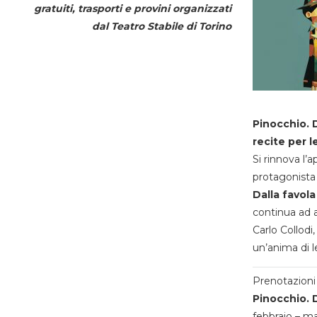
gratuiti, trasporti e provini organizzati
dal
Teatro Stabile di Torino
Pinocchio. D
recite per l
Si rinnova l’
protagonista 
Dalla favola
continua ad a
Carlo Collodi,
un’anima di l
Prenotazioni 
Pinocchio. D
febbraio – m