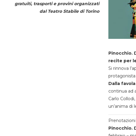
gratuiti, trasporti e provini organizzati
dal
Teatro Stabile di Torino
Pinocchio. D
recite per l
Si rinnova l’
protagonista 
Dalla favola
continua ad a
Carlo Collodi,
un’anima di l
Prenotazioni 
Pinocchio. D
febbraio – m