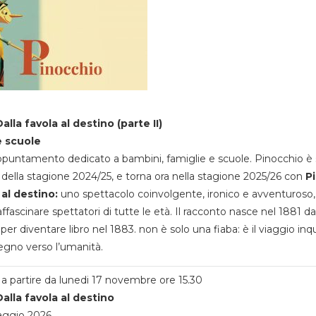
alla favola al destino (parte II)
e scuole
appuntamento dedicato a bambini, famiglie e scuole. Pinocchio è 
della stagione 2024/25, e torna ora nella stagione 2025/26 con
P
 al destino:
uno spettacolo coinvolgente, ironico e avventuroso
ffascinare spettatori di tutte le età. Il racconto nasce nel 1881 da
 per diventare libro nel 1883. non è solo una fiaba: è il viaggio inq
egno verso l’umanità.
a partire da lunedi 17 novembre ore 15.30
alla favola al destino
aggio 2026