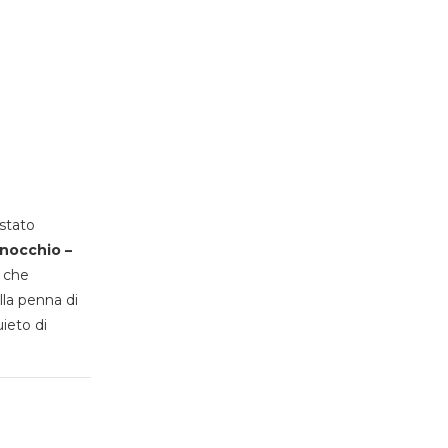
stato
inocchio –
, che
lla penna di
uieto di