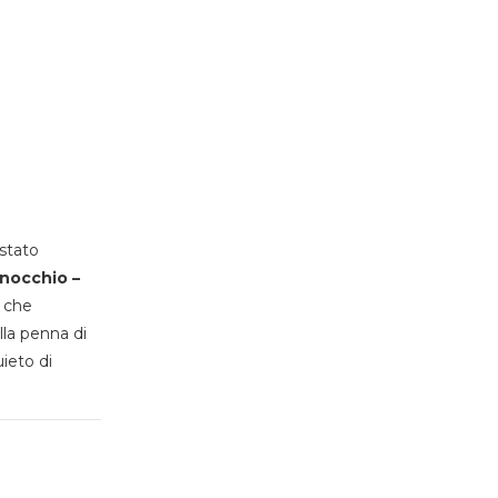
stato
inocchio –
, che
lla penna di
uieto di