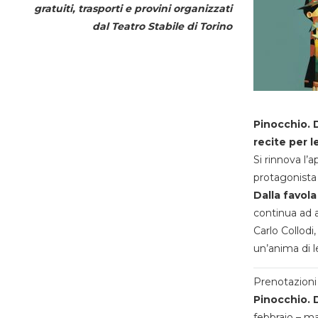
gratuiti, trasporti e provini organizzati
dal
Teatro Stabile di Torino
Pinocchio. D
recite per l
Si rinnova l’
protagonista 
Dalla favola
continua ad a
Carlo Collodi,
un’anima di l
Prenotazioni 
Pinocchio. D
febbraio – m