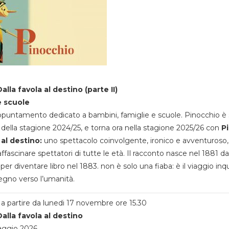
alla favola al destino (parte II)
e scuole
appuntamento dedicato a bambini, famiglie e scuole. Pinocchio è 
della stagione 2024/25, e torna ora nella stagione 2025/26 con
P
 al destino:
uno spettacolo coinvolgente, ironico e avventuroso
ffascinare spettatori di tutte le età. Il racconto nasce nel 1881 da
 per diventare libro nel 1883. non è solo una fiaba: è il viaggio inq
egno verso l’umanità.
a partire da lunedi 17 novembre ore 15.30
alla favola al destino
aggio 2026