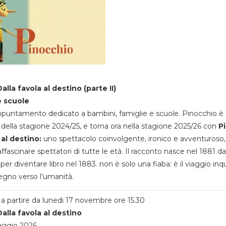
alla favola al destino (parte II)
e scuole
appuntamento dedicato a bambini, famiglie e scuole. Pinocchio è 
della stagione 2024/25, e torna ora nella stagione 2025/26 con
P
 al destino:
uno spettacolo coinvolgente, ironico e avventuroso
ffascinare spettatori di tutte le età. Il racconto nasce nel 1881 da
 per diventare libro nel 1883. non è solo una fiaba: è il viaggio inq
egno verso l’umanità.
a partire da lunedi 17 novembre ore 15.30
alla favola al destino
aggio 2026