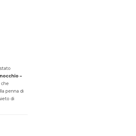
stato
inocchio –
, che
lla penna di
uieto di