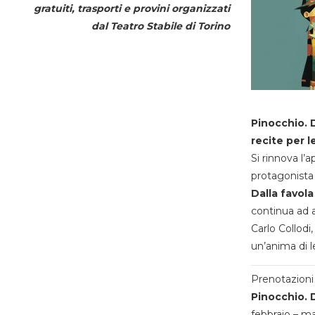
gratuiti, trasporti e provini organizzati
dal
Teatro Stabile di Torino
Pinocchio. D
recite per l
Si rinnova l’
protagonista 
Dalla favola
continua ad a
Carlo Collodi,
un’anima di l
Prenotazioni 
Pinocchio. D
febbraio – m