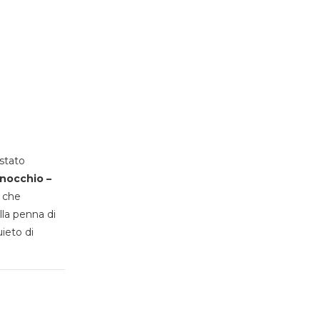
stato
inocchio –
, che
lla penna di
uieto di