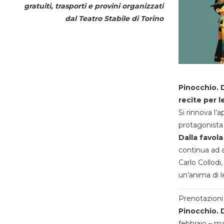
gratuiti, trasporti e provini organizzati
dal
Teatro Stabile di Torino
Pinocchio. D
recite per l
Si rinnova l’
protagonista 
Dalla favola
continua ad a
Carlo Collodi,
un’anima di l
Prenotazioni 
Pinocchio. D
febbraio – m