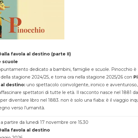
alla favola al destino (parte II)
e scuole
appuntamento dedicato a bambini, famiglie e scuole. Pinocchio è 
della stagione 2024/25, e torna ora nella stagione 2025/26 con
P
 al destino:
uno spettacolo coinvolgente, ironico e avventuroso
ffascinare spettatori di tutte le età. Il racconto nasce nel 1881 da
 per diventare libro nel 1883. non è solo una fiaba: è il viaggio inq
egno verso l’umanità.
a partire da lunedi 17 novembre ore 15.30
alla favola al destino
aggio 2026