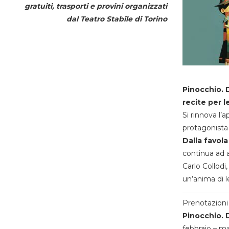
gratuiti, trasporti e provini organizzati
dal
Teatro Stabile di Torino
Pinocchio. D
recite per l
Si rinnova l’
protagonista 
Dalla favola
continua ad a
Carlo Collodi,
un’anima di l
Prenotazioni 
Pinocchio. D
febbraio – m