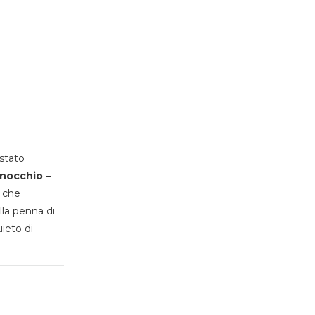
stato
inocchio –
, che
lla penna di
uieto di