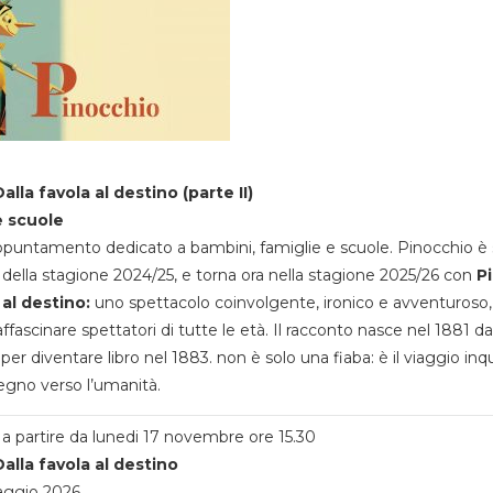
alla favola al destino (parte II)
e scuole
appuntamento dedicato a bambini, famiglie e scuole. Pinocchio è 
della stagione 2024/25, e torna ora nella stagione 2025/26 con
P
 al destino:
uno spettacolo coinvolgente, ironico e avventuroso
ffascinare spettatori di tutte le età. Il racconto nasce nel 1881 da
 per diventare libro nel 1883. non è solo una fiaba: è il viaggio inq
egno verso l’umanità.
a partire da lunedi 17 novembre ore 15.30
alla favola al destino
aggio 2026