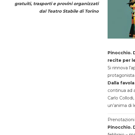
gratuiti, trasporti e provini organizzati
dal
Teatro Stabile di Torino
Pinocchio. D
recite per l
Si rinnova l’
protagonista 
Dalla favola
continua ad a
Carlo Collodi,
un’anima di l
Prenotazioni 
Pinocchio. D
febbraio – m