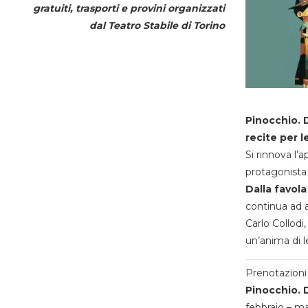
gratuiti, trasporti e provini organizzati
dal
Teatro Stabile di Torino
Pinocchio. D
recite per l
Si rinnova l’
protagonista 
Dalla favola
continua ad a
Carlo Collodi,
un’anima di l
Prenotazioni 
Pinocchio. D
febbraio – m