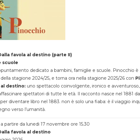
alla favola al destino (parte II)
e scuole
appuntamento dedicato a bambini, famiglie e scuole. Pinocchio è 
della stagione 2024/25, e torna ora nella stagione 2025/26 con
P
 al destino:
uno spettacolo coinvolgente, ironico e avventuroso
ffascinare spettatori di tutte le età. Il racconto nasce nel 1881 da
 per diventare libro nel 1883. non è solo una fiaba: è il viaggio inq
egno verso l’umanità.
a partire da lunedi 17 novembre ore 15.30
alla favola al destino
aggio 2026