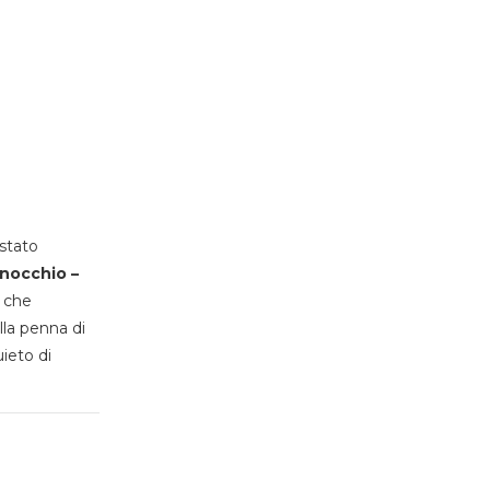
stato
inocchio –
, che
lla penna di
uieto di