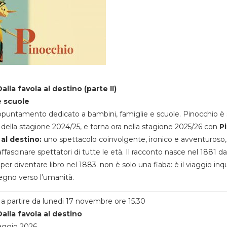
alla favola al destino (parte II)
e scuole
appuntamento dedicato a bambini, famiglie e scuole. Pinocchio è 
della stagione 2024/25, e torna ora nella stagione 2025/26 con
P
 al destino:
uno spettacolo coinvolgente, ironico e avventuroso
ffascinare spettatori di tutte le età. Il racconto nasce nel 1881 da
 per diventare libro nel 1883. non è solo una fiaba: è il viaggio inq
egno verso l’umanità.
a partire da lunedi 17 novembre ore 15.30
alla favola al destino
aggio 2026