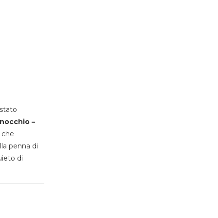
stato
inocchio –
, che
lla penna di
uieto di