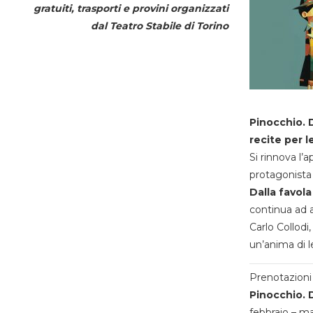
gratuiti, trasporti e provini organizzati
dal
Teatro Stabile di Torino
Pinocchio. D
recite per l
Si rinnova l’
protagonista 
Dalla favola
continua ad a
Carlo Collodi,
un’anima di l
Prenotazioni 
Pinocchio. D
febbraio – m