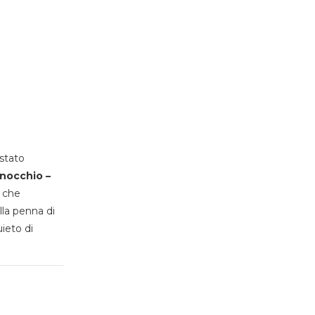
stato
inocchio –
, che
lla penna di
uieto di