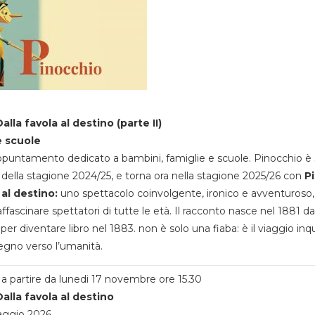
alla favola al destino (parte II)
e scuole
appuntamento dedicato a bambini, famiglie e scuole. Pinocchio è 
della stagione 2024/25, e torna ora nella stagione 2025/26 con
P
 al destino:
uno spettacolo coinvolgente, ironico e avventuroso
ffascinare spettatori di tutte le età. Il racconto nasce nel 1881 da
 per diventare libro nel 1883. non è solo una fiaba: è il viaggio inq
egno verso l’umanità.
a partire da lunedi 17 novembre ore 15.30
alla favola al destino
aggio 2026