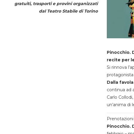
gratuiti, trasporti e provini organizzati
dal
Teatro Stabile di Torino
Pinocchio. D
recite per l
Si rinnova l’
protagonista 
Dalla favola
continua ad a
Carlo Collodi,
un’anima di l
Prenotazioni 
Pinocchio. D
febbraio – m