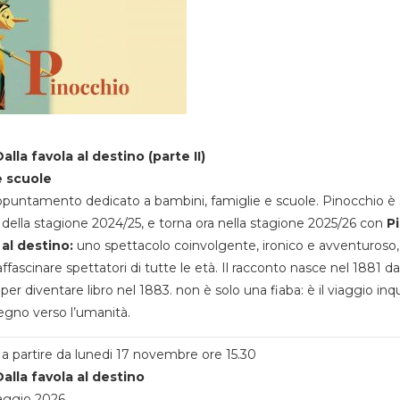
alla favola al destino (parte II)
e scuole
appuntamento dedicato a bambini, famiglie e scuole. Pinocchio è 
della stagione 2024/25, e torna ora nella stagione 2025/26 con
P
 al destino:
uno spettacolo coinvolgente, ironico e avventuroso
ffascinare spettatori di tutte le età. Il racconto nasce nel 1881 da
 per diventare libro nel 1883. non è solo una fiaba: è il viaggio inq
egno verso l’umanità.
a partire da lunedi 17 novembre ore 15.30
alla favola al destino
aggio 2026