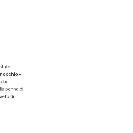
stato
inocchio –
, che
lla penna di
uieto di