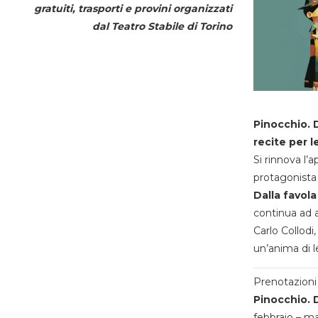
gratuiti, trasporti e provini organizzati
dal
Teatro Stabile di Torino
Pinocchio. D
recite per l
Si rinnova l’
protagonista 
Dalla favola
continua ad a
Carlo Collodi,
un’anima di l
Prenotazioni 
Pinocchio. D
febbraio – m