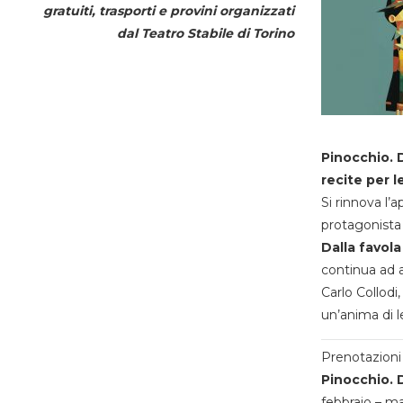
gratuiti, trasporti e provini organizzati
dal
Teatro Stabile di Torino
Pinocchio. D
recite per l
Si rinnova l’
protagonista 
Dalla favola
continua ad a
Carlo Collodi,
un’anima di l
Prenotazioni 
Pinocchio. D
febbraio – m