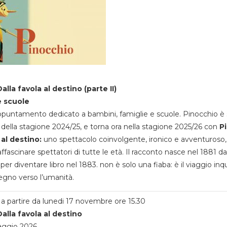
alla favola al destino (parte II)
e scuole
appuntamento dedicato a bambini, famiglie e scuole. Pinocchio è 
della stagione 2024/25, e torna ora nella stagione 2025/26 con
P
 al destino:
uno spettacolo coinvolgente, ironico e avventuroso
ffascinare spettatori di tutte le età. Il racconto nasce nel 1881 da
 per diventare libro nel 1883. non è solo una fiaba: è il viaggio inq
egno verso l’umanità.
a partire da lunedi 17 novembre ore 15.30
alla favola al destino
aggio 2026