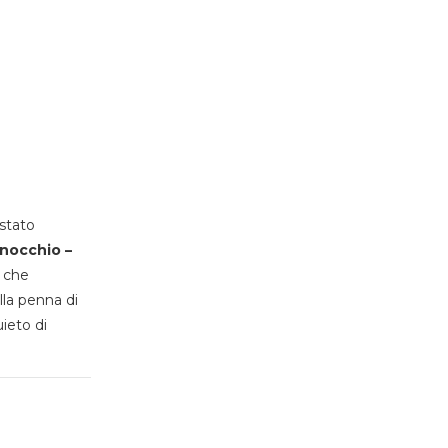
stato
inocchio –
, che
lla penna di
uieto di