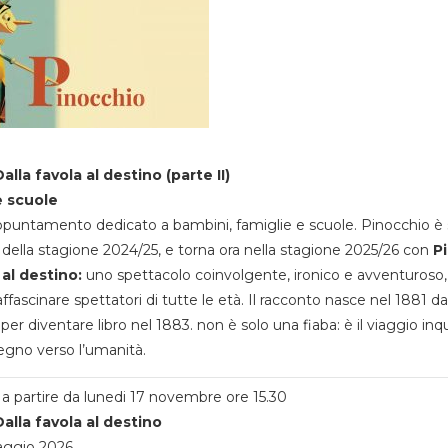
alla favola al destino (parte II)
e scuole
appuntamento dedicato a bambini, famiglie e scuole. Pinocchio è 
della stagione 2024/25, e torna ora nella stagione 2025/26 con
P
 al destino:
uno spettacolo coinvolgente, ironico e avventuroso
ffascinare spettatori di tutte le età. Il racconto nasce nel 1881 da
 per diventare libro nel 1883. non è solo una fiaba: è il viaggio inq
egno verso l’umanità.
a partire da lunedi 17 novembre ore 15.30
alla favola al destino
aggio 2026