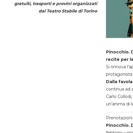
gratuiti, trasporti e provini organizzati
dal
Teatro Stabile di Torino
Pinocchio. D
recite per l
Si rinnova l’
protagonista 
Dalla favola
continua ad a
Carlo Collodi,
un’anima di l
Prenotazioni 
Pinocchio. D
febbraio – m