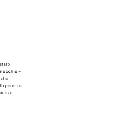
stato
inocchio –
, che
lla penna di
uieto di