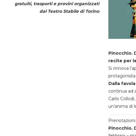
gratuiti, trasporti e provini organizzati
dal
Teatro Stabile di Torino
Pinocchio. D
recite per l
Si rinnova l’
protagonista 
Dalla favola
continua ad a
Carlo Collodi,
un’anima di l
Prenotazioni 
Pinocchio. D
febbraio – m