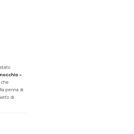
stato
inocchio –
, che
lla penna di
uieto di