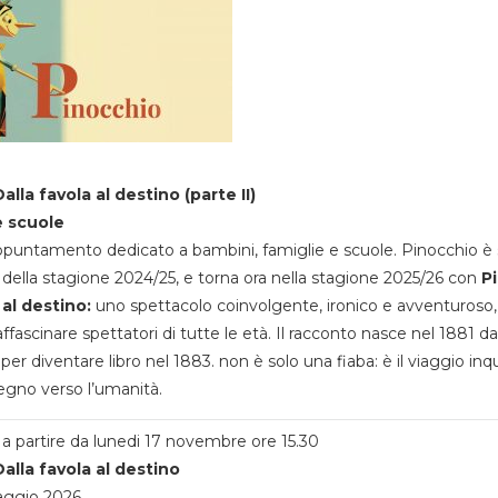
alla favola al destino (parte II)
e scuole
appuntamento dedicato a bambini, famiglie e scuole. Pinocchio è 
della stagione 2024/25, e torna ora nella stagione 2025/26 con
P
 al destino:
uno spettacolo coinvolgente, ironico e avventuroso
ffascinare spettatori di tutte le età. Il racconto nasce nel 1881 da
 per diventare libro nel 1883. non è solo una fiaba: è il viaggio inq
egno verso l’umanità.
a partire da lunedi 17 novembre ore 15.30
alla favola al destino
aggio 2026