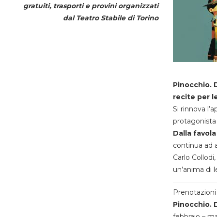
gratuiti, trasporti e provini organizzati
dal
Teatro Stabile di Torino
Pinocchio. D
recite per l
Si rinnova l’
protagonista 
Dalla favola
continua ad a
Carlo Collodi,
un’anima di l
Prenotazioni 
Pinocchio. D
febbraio – m