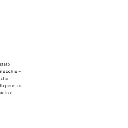
stato
inocchio –
, che
lla penna di
uieto di