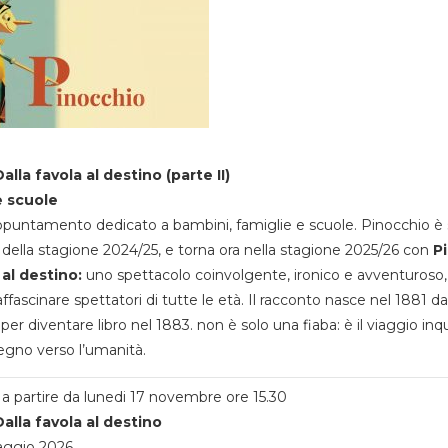
alla favola al destino (parte II)
e scuole
appuntamento dedicato a bambini, famiglie e scuole. Pinocchio è 
della stagione 2024/25, e torna ora nella stagione 2025/26 con
P
 al destino:
uno spettacolo coinvolgente, ironico e avventuroso
ffascinare spettatori di tutte le età. Il racconto nasce nel 1881 da
 per diventare libro nel 1883. non è solo una fiaba: è il viaggio inq
egno verso l’umanità.
a partire da lunedi 17 novembre ore 15.30
alla favola al destino
aggio 2026