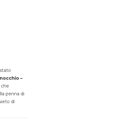
stato
inocchio –
, che
lla penna di
uieto di