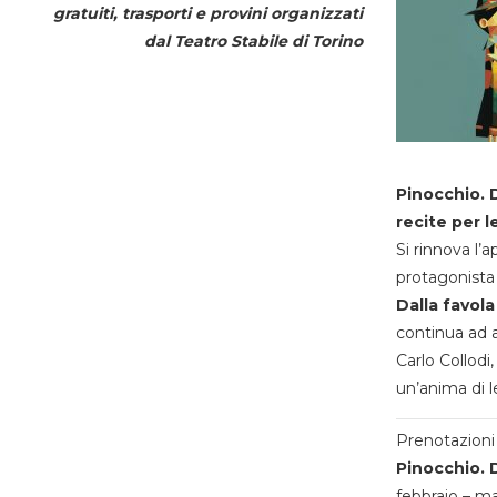
gratuiti, trasporti e provini organizzati
dal
Teatro Stabile di Torino
Pinocchio. D
recite per l
Si rinnova l’
protagonista 
Dalla favola
continua ad a
Carlo Collodi,
un’anima di l
Prenotazioni 
Pinocchio. D
febbraio – m