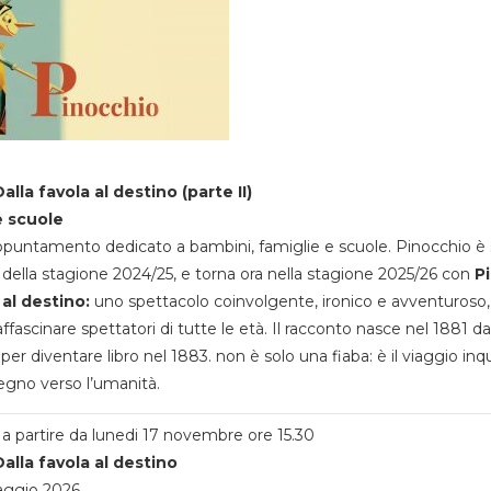
alla favola al destino (parte II)
e scuole
appuntamento dedicato a bambini, famiglie e scuole. Pinocchio è 
della stagione 2024/25, e torna ora nella stagione 2025/26 con
P
 al destino:
uno spettacolo coinvolgente, ironico e avventuroso
ffascinare spettatori di tutte le età. Il racconto nasce nel 1881 da
 per diventare libro nel 1883. non è solo una fiaba: è il viaggio inq
egno verso l’umanità.
a partire da lunedi 17 novembre ore 15.30
alla favola al destino
aggio 2026