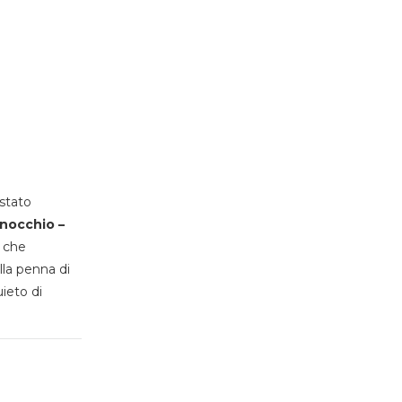
stato
inocchio –
, che
lla penna di
uieto di