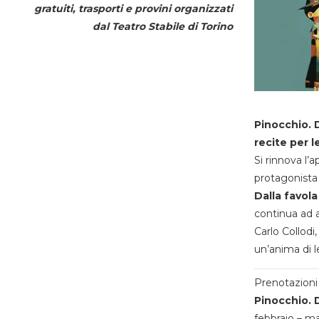
gratuiti, trasporti e provini organizzati
dal
Teatro Stabile di Torino
Pinocchio. D
recite per l
Si rinnova l’
protagonista 
Dalla favola
continua ad a
Carlo Collodi,
un’anima di l
Prenotazioni 
Pinocchio. D
febbraio – m