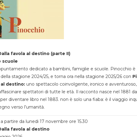
alla favola al destino (parte II)
e scuole
appuntamento dedicato a bambini, famiglie e scuole. Pinocchio è 
della stagione 2024/25, e torna ora nella stagione 2025/26 con
P
 al destino:
uno spettacolo coinvolgente, ironico e avventuroso
ffascinare spettatori di tutte le età. Il racconto nasce nel 1881 da
 per diventare libro nel 1883. non è solo una fiaba: è il viaggio inq
egno verso l’umanità.
a partire da lunedi 17 novembre ore 15.30
alla favola al destino
aggio 2026