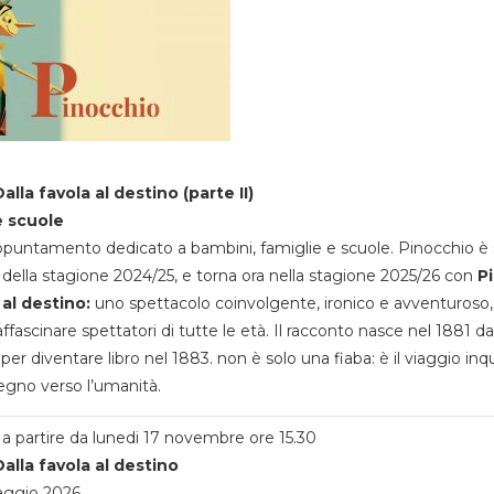
alla favola al destino (parte II)
e scuole
appuntamento dedicato a bambini, famiglie e scuole. Pinocchio è 
della stagione 2024/25, e torna ora nella stagione 2025/26 con
P
 al destino:
uno spettacolo coinvolgente, ironico e avventuroso
ffascinare spettatori di tutte le età. Il racconto nasce nel 1881 da
 per diventare libro nel 1883. non è solo una fiaba: è il viaggio inq
egno verso l’umanità.
a partire da lunedi 17 novembre ore 15.30
alla favola al destino
aggio 2026