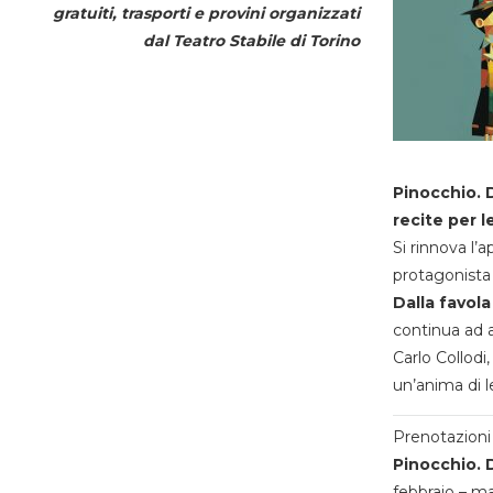
gratuiti, trasporti e provini organizzati
dal
Teatro Stabile di Torino
Pinocchio. D
recite per l
Si rinnova l’
protagonista 
Dalla favola
continua ad a
Carlo Collodi,
un’anima di l
Prenotazioni 
Pinocchio. D
febbraio – m