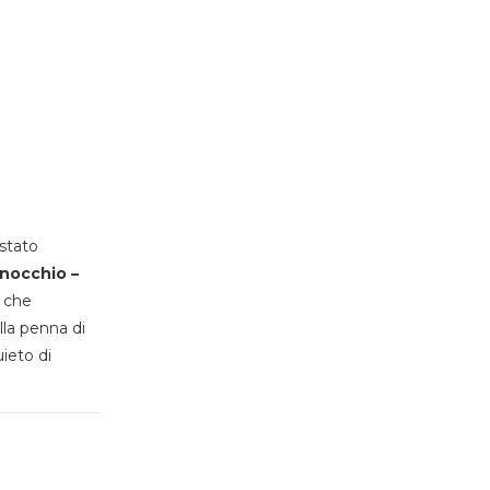
stato
inocchio –
, che
lla penna di
uieto di