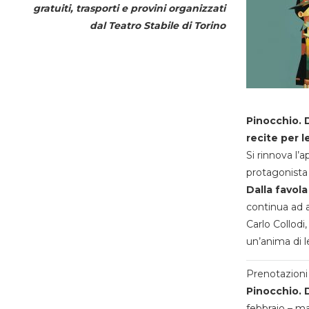
gratuiti, trasporti e provini organizzati
dal
Teatro Stabile di Torino
Pinocchio. D
recite per l
Si rinnova l’
protagonista 
Dalla favola
continua ad a
Carlo Collodi,
un’anima di l
Prenotazioni 
Pinocchio. D
febbraio – m