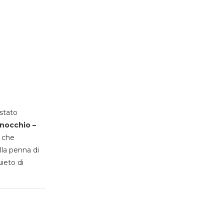
stato
inocchio –
, che
lla penna di
uieto di