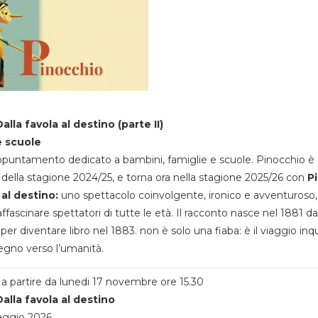
alla favola al destino (parte II)
e scuole
appuntamento dedicato a bambini, famiglie e scuole. Pinocchio è 
della stagione 2024/25, e torna ora nella stagione 2025/26 con
P
 al destino:
uno spettacolo coinvolgente, ironico e avventuroso
ffascinare spettatori di tutte le età. Il racconto nasce nel 1881 da
 per diventare libro nel 1883. non è solo una fiaba: è il viaggio inq
egno verso l’umanità.
a partire da lunedi 17 novembre ore 15.30
alla favola al destino
aggio 2026