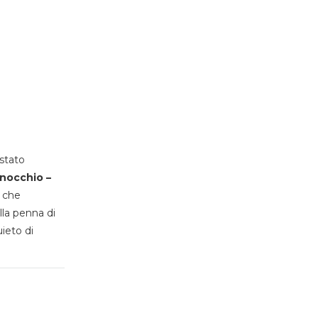
stato
inocchio –
, che
lla penna di
uieto di