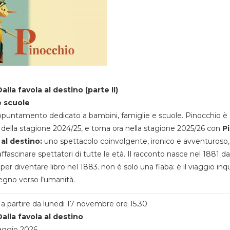
alla favola al destino (parte II)
e scuole
appuntamento dedicato a bambini, famiglie e scuole. Pinocchio è 
della stagione 2024/25, e torna ora nella stagione 2025/26 con
P
 al destino:
uno spettacolo coinvolgente, ironico e avventuroso
ffascinare spettatori di tutte le età. Il racconto nasce nel 1881 da
 per diventare libro nel 1883. non è solo una fiaba: è il viaggio inq
egno verso l’umanità.
a partire da lunedi 17 novembre ore 15.30
alla favola al destino
aggio 2026