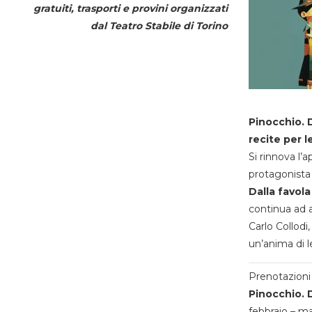
gratuiti, trasporti e provini organizzati
dal
Teatro Stabile di Torino
Pinocchio. D
recite per l
Si rinnova l’
protagonista 
Dalla favola
continua ad a
Carlo Collodi,
un’anima di l
Prenotazioni 
Pinocchio. D
febbraio – m