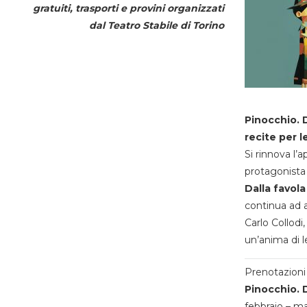
gratuiti, trasporti e provini organizzati
dal
Teatro Stabile di Torino
Pinocchio. D
recite per l
Si rinnova l’
protagonista 
Dalla favola
continua ad a
Carlo Collodi,
un’anima di l
Prenotazioni 
Pinocchio. D
febbraio – m