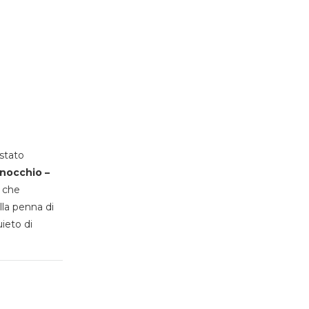
stato
inocchio –
, che
lla penna di
uieto di