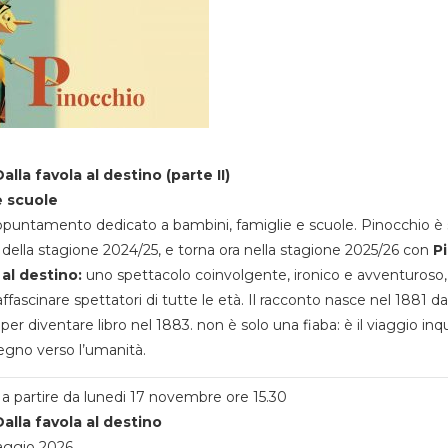
alla favola al destino (parte II)
e scuole
appuntamento dedicato a bambini, famiglie e scuole. Pinocchio è 
della stagione 2024/25, e torna ora nella stagione 2025/26 con
P
 al destino:
uno spettacolo coinvolgente, ironico e avventuroso
ffascinare spettatori di tutte le età. Il racconto nasce nel 1881 da
 per diventare libro nel 1883. non è solo una fiaba: è il viaggio inq
egno verso l’umanità.
a partire da lunedi 17 novembre ore 15.30
alla favola al destino
aggio 2026