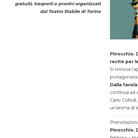
gratuiti, trasporti e provini organizzati
dal
Teatro Stabile di Torino
Pinocchio. D
recite per l
Si rinnova l’
protagonista 
Dalla favola
continua ad a
Carlo Collodi,
un’anima di l
Prenotazioni 
Pinocchio. D
febbraio – m