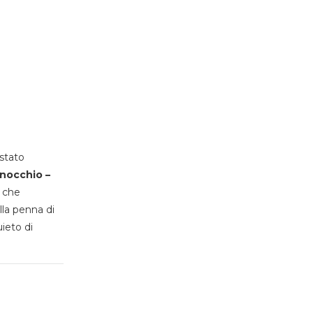
stato
inocchio –
, che
lla penna di
uieto di