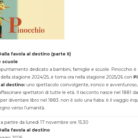
alla favola al destino (parte II)
e scuole
appuntamento dedicato a bambini, famiglie e scuole. Pinocchio è 
della stagione 2024/25, e torna ora nella stagione 2025/26 con
P
 al destino:
uno spettacolo coinvolgente, ironico e avventuroso
ffascinare spettatori di tutte le età. Il racconto nasce nel 1881 da
 per diventare libro nel 1883. non è solo una fiaba: è il viaggio inq
egno verso l’umanità.
a partire da lunedi 17 novembre ore 15.30
alla favola al destino
aggio 2026