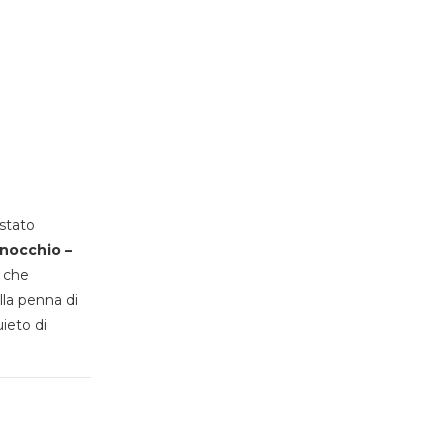
stato
inocchio –
, che
lla penna di
uieto di