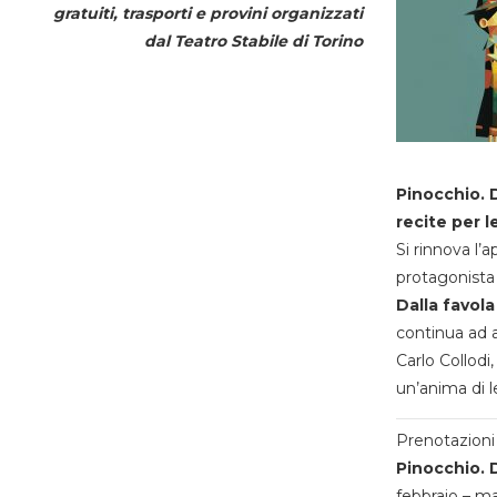
gratuiti, trasporti e provini organizzati
dal
Teatro Stabile di Torino
Pinocchio. D
recite per l
Si rinnova l’
protagonista 
Dalla favola
continua ad a
Carlo Collodi,
un’anima di l
Prenotazioni 
Pinocchio. D
febbraio – m