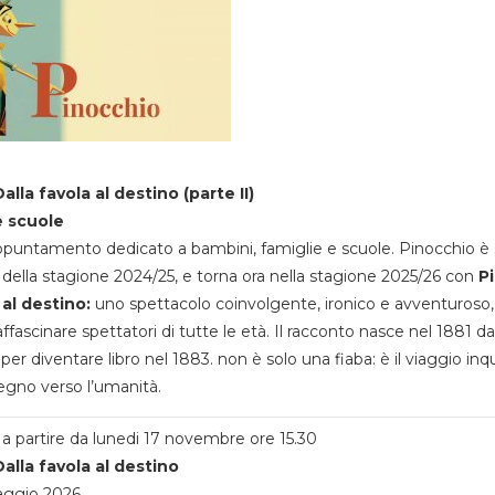
alla favola al destino (parte II)
e scuole
appuntamento dedicato a bambini, famiglie e scuole. Pinocchio è 
della stagione 2024/25, e torna ora nella stagione 2025/26 con
P
 al destino:
uno spettacolo coinvolgente, ironico e avventuroso
ffascinare spettatori di tutte le età. Il racconto nasce nel 1881 da
 per diventare libro nel 1883. non è solo una fiaba: è il viaggio inq
egno verso l’umanità.
a partire da lunedi 17 novembre ore 15.30
alla favola al destino
aggio 2026