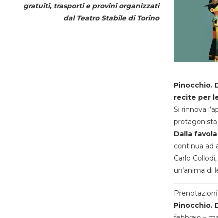
gratuiti, trasporti e provini organizzati
dal
Teatro Stabile di Torino
Pinocchio. D
recite per l
Si rinnova l’
protagonista 
Dalla favola
continua ad a
Carlo Collodi,
un’anima di l
Prenotazioni 
Pinocchio. D
febbraio – m