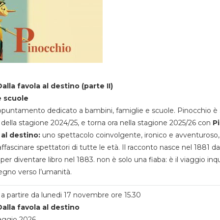
alla favola al destino (parte II)
e scuole
appuntamento dedicato a bambini, famiglie e scuole. Pinocchio è 
della stagione 2024/25, e torna ora nella stagione 2025/26 con
P
 al destino:
uno spettacolo coinvolgente, ironico e avventuroso
ffascinare spettatori di tutte le età. Il racconto nasce nel 1881 da
 per diventare libro nel 1883. non è solo una fiaba: è il viaggio inq
egno verso l’umanità.
a partire da lunedi 17 novembre ore 15.30
alla favola al destino
aggio 2026