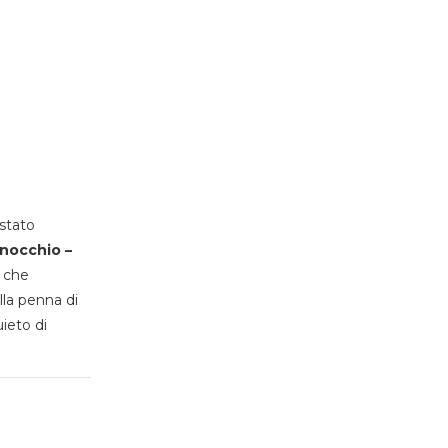
stato
inocchio –
, che
lla penna di
uieto di