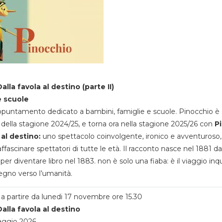
alla favola al destino (parte II)
e scuole
appuntamento dedicato a bambini, famiglie e scuole. Pinocchio è 
della stagione 2024/25, e torna ora nella stagione 2025/26 con
P
 al destino:
uno spettacolo coinvolgente, ironico e avventuroso
ffascinare spettatori di tutte le età. Il racconto nasce nel 1881 da
 per diventare libro nel 1883. non è solo una fiaba: è il viaggio inq
egno verso l’umanità.
a partire da lunedi 17 novembre ore 15.30
alla favola al destino
aggio 2026