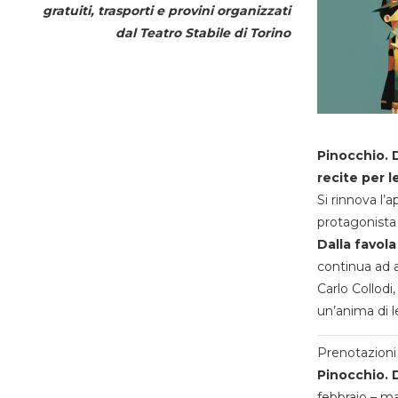
gratuiti, trasporti e provini organizzati
dal
Teatro Stabile di Torino
Pinocchio. D
recite per l
Si rinnova l’
protagonista 
Dalla favola
continua ad a
Carlo Collodi,
un’anima di l
Prenotazioni 
Pinocchio. D
febbraio – m