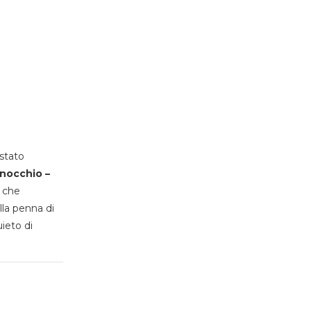
stato
inocchio –
, che
lla penna di
uieto di