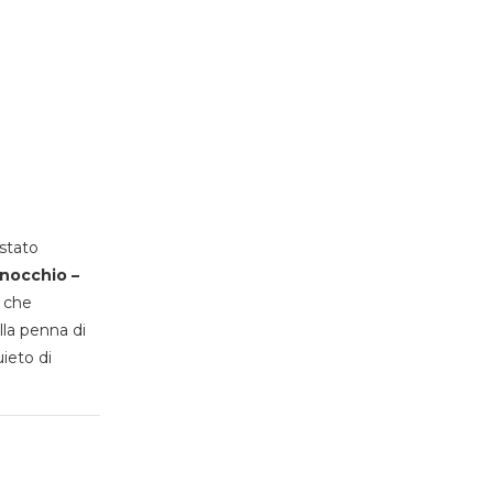
stato
inocchio –
, che
lla penna di
uieto di