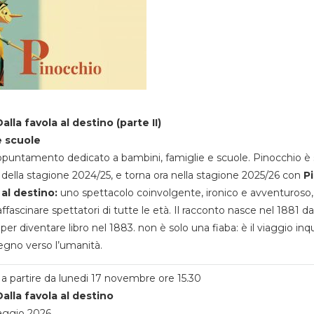
alla favola al destino (parte II)
e scuole
appuntamento dedicato a bambini, famiglie e scuole. Pinocchio è 
della stagione 2024/25, e torna ora nella stagione 2025/26 con
P
 al destino:
uno spettacolo coinvolgente, ironico e avventuroso
ffascinare spettatori di tutte le età. Il racconto nasce nel 1881 da
 per diventare libro nel 1883. non è solo una fiaba: è il viaggio inq
egno verso l’umanità.
a partire da lunedi 17 novembre ore 15.30
alla favola al destino
aggio 2026