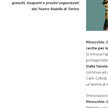
gratuiti, trasporti e provini organizzati
dal
Teatro Stabile di Torino
Pinocchio. D
recite per l
Si rinnova l’
protagonista 
Dalla favola
continua ad a
Carlo Collodi,
un’anima di l
Prenotazioni 
Pinocchio. D
febbraio – m