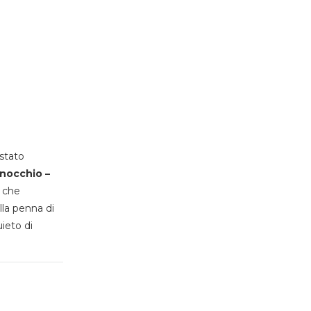
stato
inocchio –
, che
lla penna di
uieto di