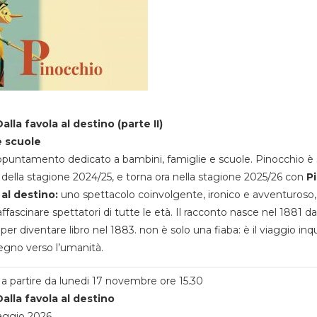
alla favola al destino (parte II)
e scuole
appuntamento dedicato a bambini, famiglie e scuole. Pinocchio è 
della stagione 2024/25, e torna ora nella stagione 2025/26 con
P
 al destino:
uno spettacolo coinvolgente, ironico e avventuroso
ffascinare spettatori di tutte le età. Il racconto nasce nel 1881 da
 per diventare libro nel 1883. non è solo una fiaba: è il viaggio inq
egno verso l’umanità.
a partire da lunedi 17 novembre ore 15.30
alla favola al destino
aggio 2026