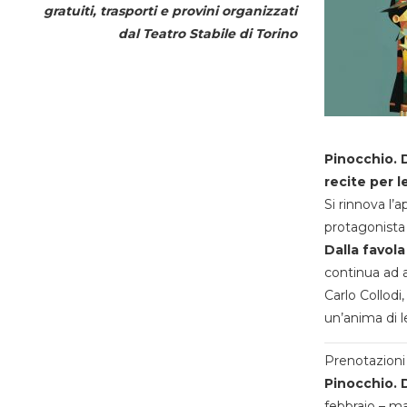
gratuiti, trasporti e provini organizzati
dal
Teatro Stabile di Torino
Pinocchio. D
recite per l
Si rinnova l’
protagonista 
Dalla favola
continua ad a
Carlo Collodi,
un’anima di l
Prenotazioni 
Pinocchio. D
febbraio – m