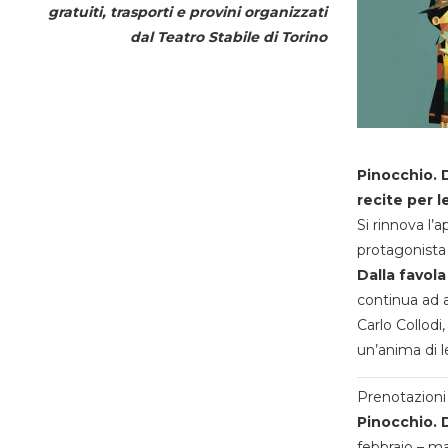
gratuiti, trasporti e provini organizzati
dal
Teatro Stabile di Torino
Pinocchio. D
recite per l
Si rinnova l’
protagonista 
Dalla favola
continua ad a
Carlo Collodi,
un’anima di l
Prenotazioni 
Pinocchio. D
febbraio – m