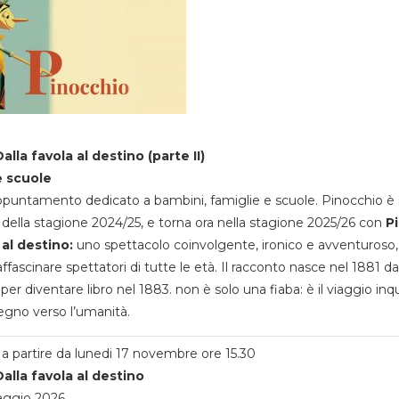
alla favola al destino (parte II)
e scuole
appuntamento dedicato a bambini, famiglie e scuole. Pinocchio è 
della stagione 2024/25, e torna ora nella stagione 2025/26 con
P
 al destino:
uno spettacolo coinvolgente, ironico e avventuroso
ffascinare spettatori di tutte le età. Il racconto nasce nel 1881 da
 per diventare libro nel 1883. non è solo una fiaba: è il viaggio inq
egno verso l’umanità.
a partire da lunedi 17 novembre ore 15.30
alla favola al destino
aggio 2026