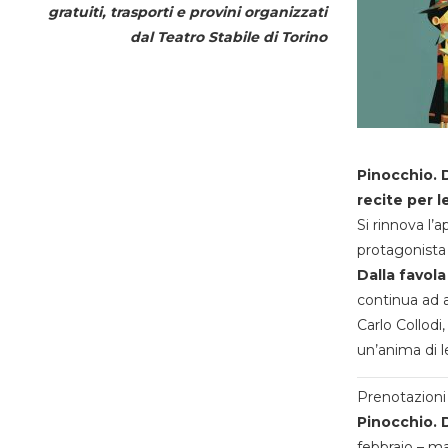
gratuiti, trasporti e provini organizzati
dal
Teatro Stabile di Torino
Pinocchio. D
recite per l
Si rinnova l’
protagonista 
Dalla favola
continua ad a
Carlo Collodi,
un’anima di l
Prenotazioni 
Pinocchio. D
febbraio – m