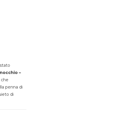
stato
inocchio –
, che
lla penna di
uieto di