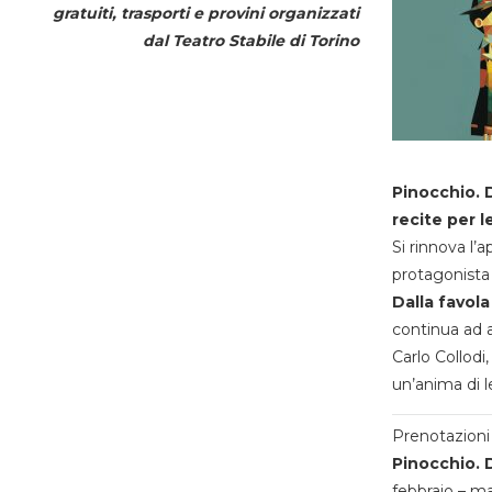
gratuiti, trasporti e provini organizzati
dal
Teatro Stabile di Torino
Pinocchio. D
recite per l
Si rinnova l’
protagonista 
Dalla favola
continua ad a
Carlo Collodi,
un’anima di l
Prenotazioni 
Pinocchio. D
febbraio – m