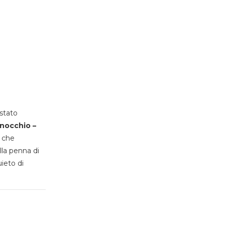
stato
inocchio –
, che
lla penna di
uieto di