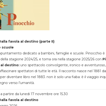
alla favola al destino (parte II)
e scuole
appuntamento dedicato a bambini, famiglie e scuole. Pinocchio è 
della stagione 2024/25, e torna ora nella stagione 2025/26 con
P
 al destino:
uno spettacolo coinvolgente, ironico e avventuroso
ffascinare spettatori di tutte le età. Il racconto nasce nel 1881 da
 per diventare libro nel 1883. non è solo una fiaba: è il viaggio inq
egno verso l’umanità.
a partire da lunedi 17 novembre ore 15.30
alla favola al destino
aggio 2026