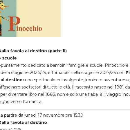
alla favola al destino (parte II)
e scuole
appuntamento dedicato a bambini, famiglie e scuole. Pinocchio è 
della stagione 2024/25, e torna ora nella stagione 2025/26 con
P
 al destino:
uno spettacolo coinvolgente, ironico e avventuroso
ffascinare spettatori di tutte le età. Il racconto nasce nel 1881 da
 per diventare libro nel 1883. non è solo una fiaba: è il viaggio inq
egno verso l’umanità.
a partire da lunedi 17 novembre ore 15.30
alla favola al destino
aggio 2026