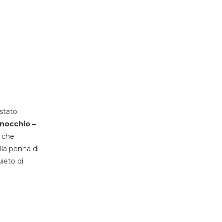
stato
inocchio –
, che
lla penna di
uieto di