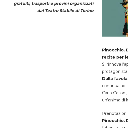
gratuiti, trasporti e provini organizzati
dal
Teatro Stabile di Torino
Pinocchio. D
recite per l
Si rinnova l’
protagonista 
Dalla favola
continua ad a
Carlo Collodi,
un’anima di l
Prenotazioni 
Pinocchio. D
febbraio – m