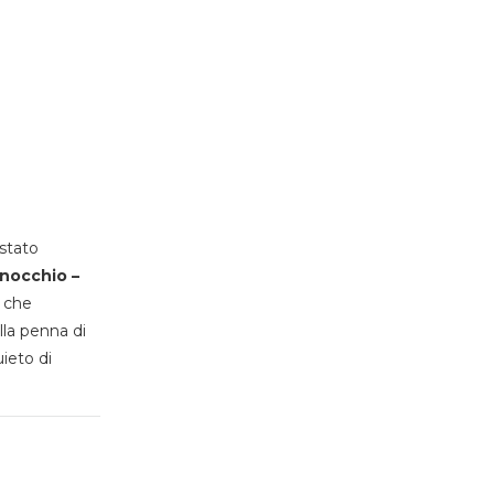
stato
inocchio –
, che
lla penna di
uieto di