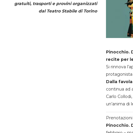
gratuiti, trasporti e provini organizzati
dal
Teatro Stabile di Torino
Pinocchio. D
recite per l
Si rinnova l’
protagonista 
Dalla favola
continua ad a
Carlo Collodi,
un’anima di l
Prenotazioni 
Pinocchio. D
febbraio – m