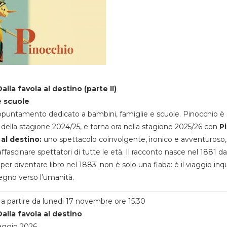
alla favola al destino (parte II)
e scuole
appuntamento dedicato a bambini, famiglie e scuole. Pinocchio è 
della stagione 2024/25, e torna ora nella stagione 2025/26 con
P
 al destino:
uno spettacolo coinvolgente, ironico e avventuroso
ffascinare spettatori di tutte le età. Il racconto nasce nel 1881 da
 per diventare libro nel 1883. non è solo una fiaba: è il viaggio inq
egno verso l’umanità.
a partire da lunedi 17 novembre ore 15.30
alla favola al destino
aggio 2026