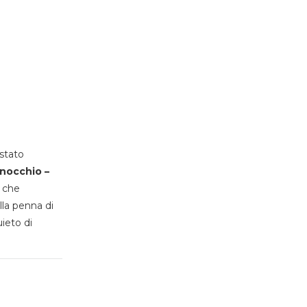
stato
inocchio –
, che
lla penna di
uieto di