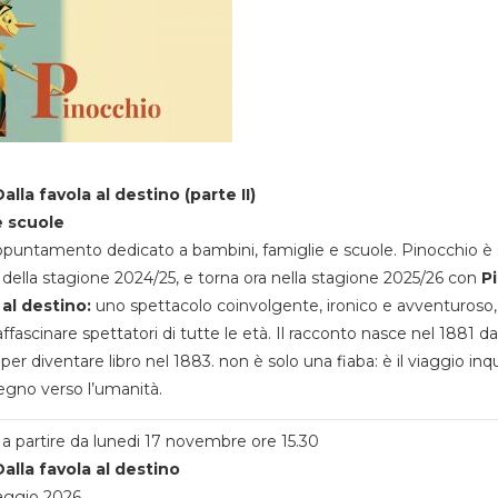
alla favola al destino (parte II)
e scuole
appuntamento dedicato a bambini, famiglie e scuole. Pinocchio è 
della stagione 2024/25, e torna ora nella stagione 2025/26 con
P
 al destino:
uno spettacolo coinvolgente, ironico e avventuroso
ffascinare spettatori di tutte le età. Il racconto nasce nel 1881 da
 per diventare libro nel 1883. non è solo una fiaba: è il viaggio inq
egno verso l’umanità.
a partire da lunedi 17 novembre ore 15.30
alla favola al destino
aggio 2026