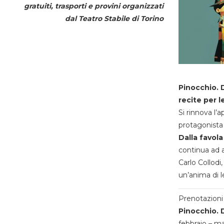
gratuiti, trasporti e provini organizzati
dal
Teatro Stabile di Torino
Pinocchio. D
recite per l
Si rinnova l’
protagonista 
Dalla favola
continua ad a
Carlo Collodi,
un’anima di l
Prenotazioni 
Pinocchio. D
febbraio – m