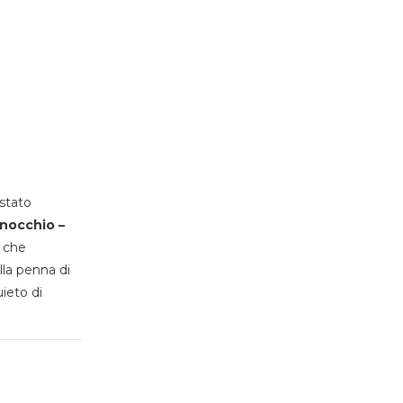
stato
inocchio –
, che
lla penna di
uieto di