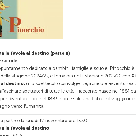
alla favola al destino (parte II)
e scuole
appuntamento dedicato a bambini, famiglie e scuole. Pinocchio è 
della stagione 2024/25, e torna ora nella stagione 2025/26 con
P
 al destino:
uno spettacolo coinvolgente, ironico e avventuroso
ffascinare spettatori di tutte le età. Il racconto nasce nel 1881 da
 per diventare libro nel 1883. non è solo una fiaba: è il viaggio inq
egno verso l’umanità.
a partire da lunedi 17 novembre ore 15.30
alla favola al destino
aggio 2026