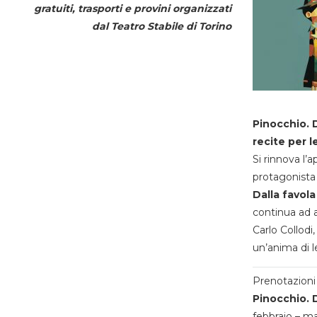
gratuiti, trasporti e provini organizzati
dal
Teatro Stabile di Torino
Pinocchio. D
recite per l
Si rinnova l’
protagonista 
Dalla favola
continua ad a
Carlo Collodi,
un’anima di l
Prenotazioni 
Pinocchio. D
febbraio – m