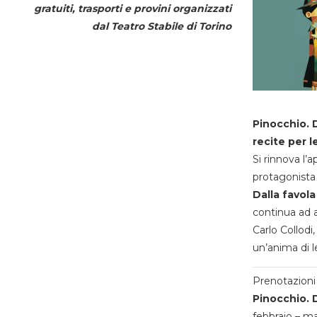
gratuiti, trasporti e provini organizzati
dal
Teatro Stabile di Torino
Pinocchio. D
recite per l
Si rinnova l’
protagonista 
Dalla favola
continua ad a
Carlo Collodi,
un’anima di l
Prenotazioni 
Pinocchio. D
febbraio – m