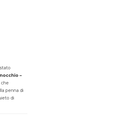
stato
inocchio –
, che
lla penna di
uieto di