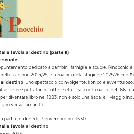
alla favola al destino (parte II)
e scuole
appuntamento dedicato a bambini, famiglie e scuole. Pinocchio è 
della stagione 2024/25, e torna ora nella stagione 2025/26 con
P
 al destino:
uno spettacolo coinvolgente, ironico e avventuroso
ffascinare spettatori di tutte le età. Il racconto nasce nel 1881 da
 per diventare libro nel 1883. non è solo una fiaba: è il viaggio inq
egno verso l’umanità.
a partire da lunedi 17 novembre ore 15.30
alla favola al destino
aggio 2026