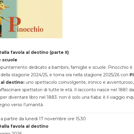
alla favola al destino (parte II)
e scuole
appuntamento dedicato a bambini, famiglie e scuole. Pinocchio è 
della stagione 2024/25, e torna ora nella stagione 2025/26 con
P
 al destino:
uno spettacolo coinvolgente, ironico e avventuroso
ffascinare spettatori di tutte le età. Il racconto nasce nel 1881 da
 per diventare libro nel 1883. non è solo una fiaba: è il viaggio inq
egno verso l’umanità.
a partire da lunedi 17 novembre ore 15.30
alla favola al destino
aggio 2026