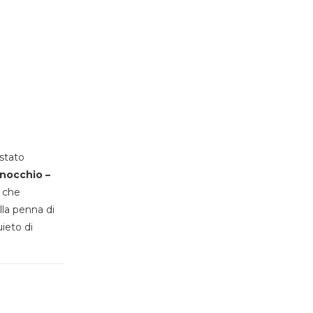
stato
inocchio –
, che
lla penna di
uieto di