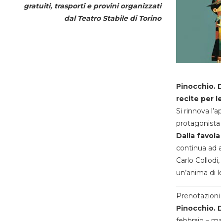
gratuiti, trasporti e provini organizzati
dal
Teatro Stabile di Torino
Pinocchio. D
recite per l
Si rinnova l’
protagonista 
Dalla favola
continua ad a
Carlo Collodi,
un’anima di l
Prenotazioni 
Pinocchio. D
febbraio – m