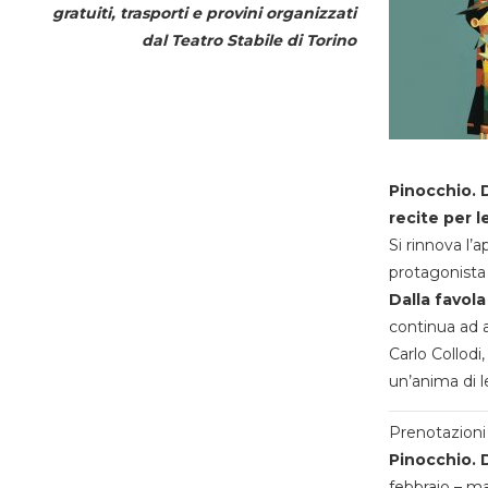
gratuiti, trasporti e provini organizzati
dal
Teatro Stabile di Torino
Pinocchio. D
recite per l
Si rinnova l’
protagonista 
Dalla favola
continua ad a
Carlo Collodi,
un’anima di l
Prenotazioni 
Pinocchio. D
febbraio – m