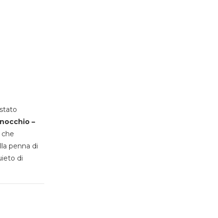
stato
inocchio –
, che
lla penna di
uieto di