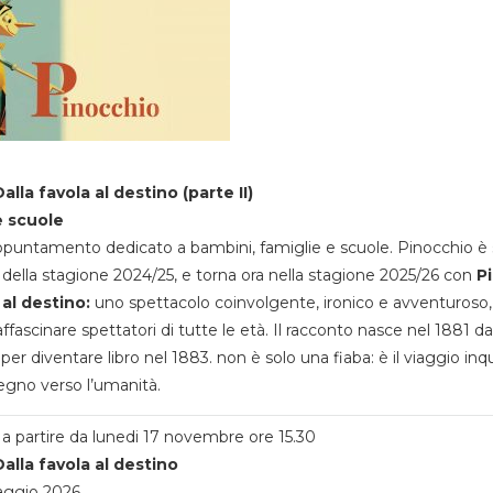
alla favola al destino (parte II)
e scuole
appuntamento dedicato a bambini, famiglie e scuole. Pinocchio è 
della stagione 2024/25, e torna ora nella stagione 2025/26 con
P
 al destino:
uno spettacolo coinvolgente, ironico e avventuroso
ffascinare spettatori di tutte le età. Il racconto nasce nel 1881 da
 per diventare libro nel 1883. non è solo una fiaba: è il viaggio inq
egno verso l’umanità.
a partire da lunedi 17 novembre ore 15.30
alla favola al destino
aggio 2026