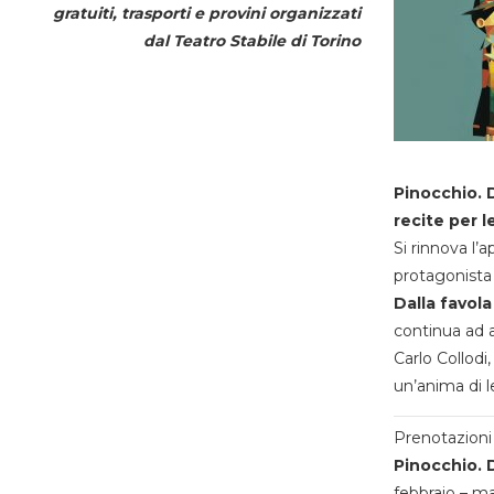
gratuiti, trasporti e provini organizzati
dal
Teatro Stabile di Torino
Pinocchio. D
recite per l
Si rinnova l’
protagonista 
Dalla favola
continua ad a
Carlo Collodi,
un’anima di l
Prenotazioni 
Pinocchio. D
febbraio – m