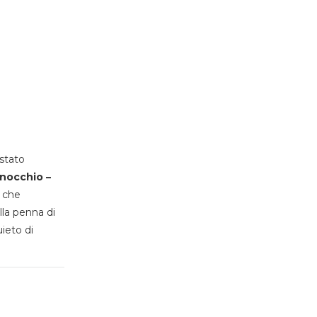
stato
inocchio –
, che
lla penna di
uieto di