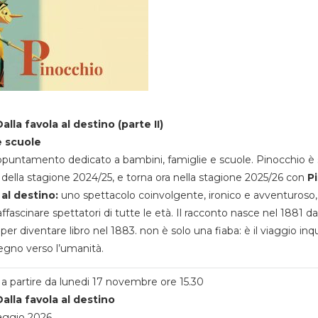
alla favola al destino (parte II)
e scuole
appuntamento dedicato a bambini, famiglie e scuole. Pinocchio è 
della stagione 2024/25, e torna ora nella stagione 2025/26 con
P
 al destino:
uno spettacolo coinvolgente, ironico e avventuroso
ffascinare spettatori di tutte le età. Il racconto nasce nel 1881 da
 per diventare libro nel 1883. non è solo una fiaba: è il viaggio inq
egno verso l’umanità.
a partire da lunedi 17 novembre ore 15.30
alla favola al destino
aggio 2026