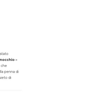
stato
inocchio –
, che
lla penna di
uieto di