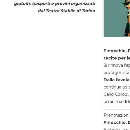
gratuiti, trasporti e provini organizzati
dal
Teatro Stabile di Torino
Pinocchio. D
recite per l
Si rinnova l’
protagonista 
Dalla favola
continua ad a
Carlo Collodi,
un’anima di l
Prenotazioni 
Pinocchio. D
febbraio – m