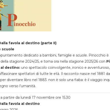
alla favola al destino (parte II)
e scuole
appuntamento dedicato a bambini, famiglie e scuole. Pinocchio è 
della stagione 2024/25, e torna ora nella stagione 2025/26 con
P
 al destino:
uno spettacolo coinvolgente, ironico e avventuroso
ffascinare spettatori di tutte le età. Il racconto nasce nel 1881 da
 per diventare libro nel 1883. non è solo una fiaba: è il viaggio inq
egno verso l’umanità.
a partire da lunedi 17 novembre ore 15.30
alla favola al destino
aggio 2026