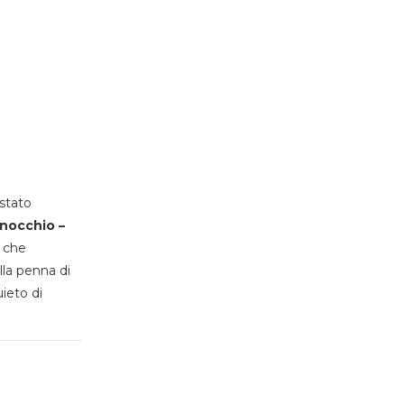
stato
inocchio –
, che
lla penna di
uieto di