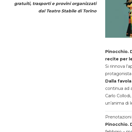
gratuiti, trasporti e provini organizzati
dal
Teatro Stabile di Torino
Pinocchio. D
recite per l
Si rinnova l’
protagonista 
Dalla favola
continua ad a
Carlo Collodi,
un’anima di l
Prenotazioni 
Pinocchio. D
febbraio – m