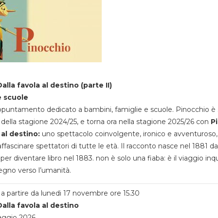
alla favola al destino (parte II)
e scuole
appuntamento dedicato a bambini, famiglie e scuole. Pinocchio è 
della stagione 2024/25, e torna ora nella stagione 2025/26 con
P
 al destino:
uno spettacolo coinvolgente, ironico e avventuroso
ffascinare spettatori di tutte le età. Il racconto nasce nel 1881 da
 per diventare libro nel 1883. non è solo una fiaba: è il viaggio inq
egno verso l’umanità.
a partire da lunedi 17 novembre ore 15.30
alla favola al destino
aggio 2026