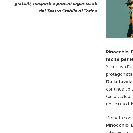
gratuiti, trasporti e provini organizzati
dal
Teatro Stabile di Torino
Pinocchio. D
recite per l
Si rinnova l’
protagonista 
Dalla favola
continua ad a
Carlo Collodi,
un’anima di l
Prenotazioni 
Pinocchio. D
febbraio – m