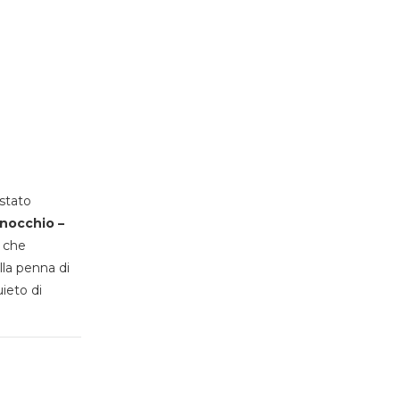
stato
inocchio –
, che
lla penna di
uieto di