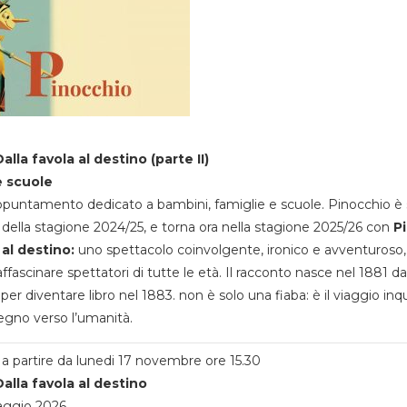
alla favola al destino (parte II)
e scuole
appuntamento dedicato a bambini, famiglie e scuole. Pinocchio è 
della stagione 2024/25, e torna ora nella stagione 2025/26 con
P
 al destino:
uno spettacolo coinvolgente, ironico e avventuroso
ffascinare spettatori di tutte le età. Il racconto nasce nel 1881 da
 per diventare libro nel 1883. non è solo una fiaba: è il viaggio inq
egno verso l’umanità.
a partire da lunedi 17 novembre ore 15.30
alla favola al destino
aggio 2026