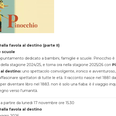
alla favola al destino (parte II)
e scuole
appuntamento dedicato a bambini, famiglie e scuole. Pinocchio è 
della stagione 2024/25, e torna ora nella stagione 2025/26 con
P
 al destino:
uno spettacolo coinvolgente, ironico e avventuroso
ffascinare spettatori di tutte le età. Il racconto nasce nel 1881 da
 per diventare libro nel 1883. non è solo una fiaba: è il viaggio inq
egno verso l’umanità.
a partire da lunedi 17 novembre ore 15.30
alla favola al destino
aggio 2026