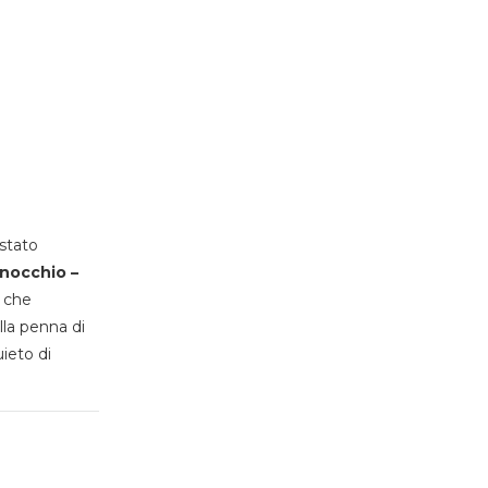
stato
inocchio –
, che
lla penna di
uieto di