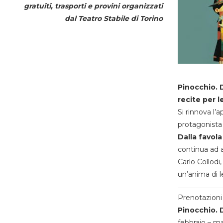
gratuiti, trasporti e provini organizzati
dal
Teatro Stabile di Torino
Pinocchio. D
recite per l
Si rinnova l’
protagonista 
Dalla favola
continua ad a
Carlo Collodi,
un’anima di l
Prenotazioni 
Pinocchio. D
febbraio – m