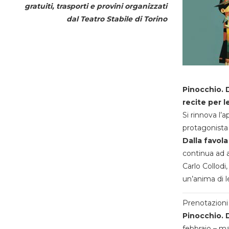
gratuiti, trasporti e provini organizzati
dal
Teatro Stabile di Torino
Pinocchio. D
recite per l
Si rinnova l’
protagonista 
Dalla favola
continua ad a
Carlo Collodi,
un’anima di l
Prenotazioni 
Pinocchio. D
febbraio – m