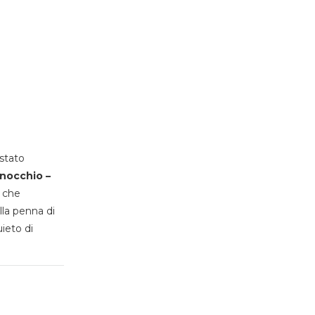
stato
inocchio –
, che
lla penna di
uieto di