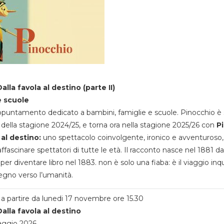
alla favola al destino (parte II)
e scuole
appuntamento dedicato a bambini, famiglie e scuole. Pinocchio è 
della stagione 2024/25, e torna ora nella stagione 2025/26 con
P
 al destino:
uno spettacolo coinvolgente, ironico e avventuroso
ffascinare spettatori di tutte le età. Il racconto nasce nel 1881 da
 per diventare libro nel 1883. non è solo una fiaba: è il viaggio inq
egno verso l’umanità.
a partire da lunedi 17 novembre ore 15.30
alla favola al destino
aggio 2026