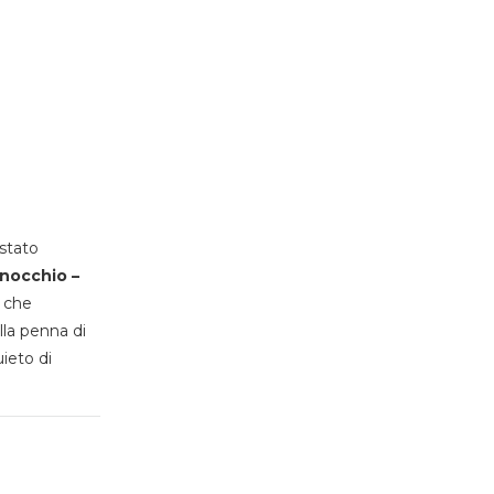
stato
inocchio –
, che
lla penna di
uieto di