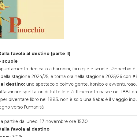
alla favola al destino (parte II)
e scuole
appuntamento dedicato a bambini, famiglie e scuole. Pinocchio è 
della stagione 2024/25, e torna ora nella stagione 2025/26 con
P
 al destino:
uno spettacolo coinvolgente, ironico e avventuroso
ffascinare spettatori di tutte le età. Il racconto nasce nel 1881 da
 per diventare libro nel 1883. non è solo una fiaba: è il viaggio inq
egno verso l’umanità.
a partire da lunedi 17 novembre ore 15.30
alla favola al destino
aggio 2026