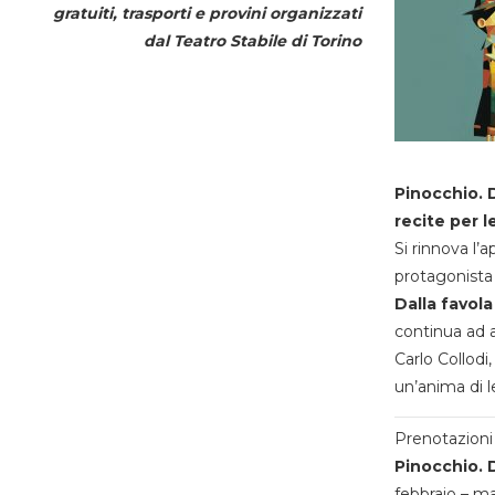
gratuiti, trasporti e provini organizzati
dal
Teatro Stabile di Torino
Pinocchio. D
recite per l
Si rinnova l’
protagonista 
Dalla favola
continua ad a
Carlo Collodi,
un’anima di l
Prenotazioni 
Pinocchio. D
febbraio – m