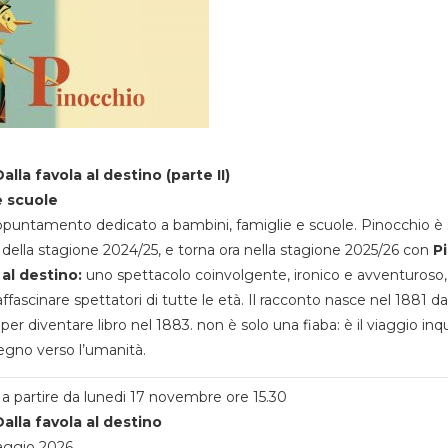
alla favola al destino (parte II)
e scuole
appuntamento dedicato a bambini, famiglie e scuole. Pinocchio è 
della stagione 2024/25, e torna ora nella stagione 2025/26 con
P
 al destino:
uno spettacolo coinvolgente, ironico e avventuroso
ffascinare spettatori di tutte le età. Il racconto nasce nel 1881 da
 per diventare libro nel 1883. non è solo una fiaba: è il viaggio inq
egno verso l’umanità.
a partire da lunedi 17 novembre ore 15.30
alla favola al destino
aggio 2026