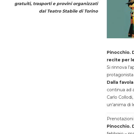
gratuiti, trasporti e provini organizzati
dal
Teatro Stabile di Torino
Pinocchio. D
recite per l
Si rinnova l’
protagonista 
Dalla favola
continua ad a
Carlo Collodi,
un’anima di l
Prenotazioni 
Pinocchio. D
febbraio – m