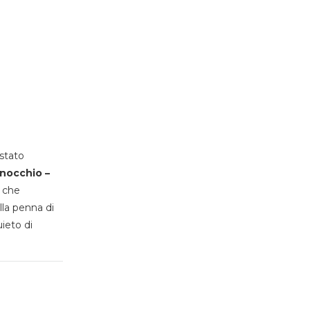
stato
inocchio –
, che
lla penna di
uieto di