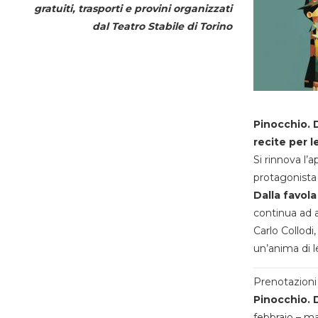
gratuiti, trasporti e provini organizzati
dal
Teatro Stabile di Torino
Pinocchio. D
recite per l
Si rinnova l’
protagonista 
Dalla favola
continua ad a
Carlo Collodi,
un’anima di l
Prenotazioni 
Pinocchio. D
febbraio – m