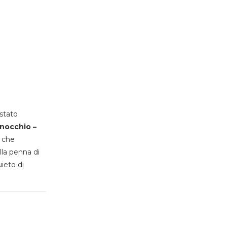
stato
inocchio –
, che
lla penna di
uieto di