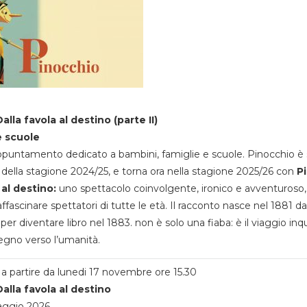
alla favola al destino (parte II)
e scuole
appuntamento dedicato a bambini, famiglie e scuole. Pinocchio è 
della stagione 2024/25, e torna ora nella stagione 2025/26 con
P
 al destino:
uno spettacolo coinvolgente, ironico e avventuroso
ffascinare spettatori di tutte le età. Il racconto nasce nel 1881 da
 per diventare libro nel 1883. non è solo una fiaba: è il viaggio inq
egno verso l’umanità.
a partire da lunedi 17 novembre ore 15.30
alla favola al destino
aggio 2026