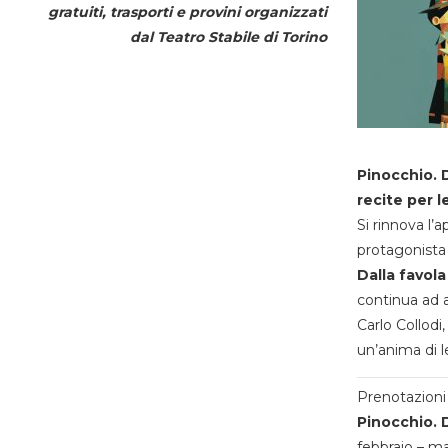
gratuiti, trasporti e provini organizzati
dal
Teatro Stabile di Torino
Pinocchio. D
recite per l
Si rinnova l’
protagonista 
Dalla favola
continua ad a
Carlo Collodi,
un’anima di l
Prenotazioni 
Pinocchio. D
febbraio – m