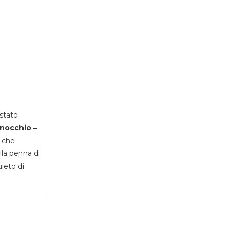
stato
inocchio –
, che
lla penna di
uieto di