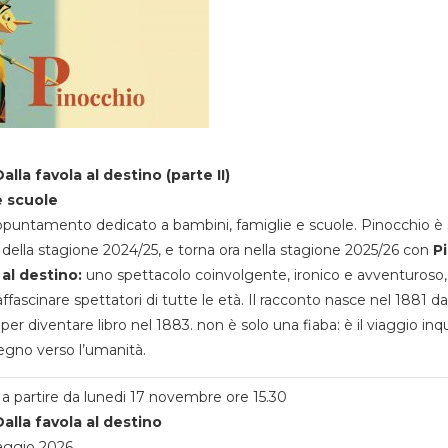
alla favola al destino (parte II)
e scuole
appuntamento dedicato a bambini, famiglie e scuole. Pinocchio è 
della stagione 2024/25, e torna ora nella stagione 2025/26 con
P
 al destino:
uno spettacolo coinvolgente, ironico e avventuroso
ffascinare spettatori di tutte le età. Il racconto nasce nel 1881 da
 per diventare libro nel 1883. non è solo una fiaba: è il viaggio inq
egno verso l’umanità.
a partire da lunedi 17 novembre ore 15.30
alla favola al destino
aggio 2026