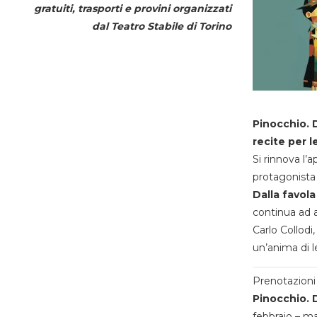
gratuiti, trasporti e provini organizzati
dal
Teatro Stabile di Torino
Pinocchio. D
recite per l
Si rinnova l’
protagonista 
Dalla favola
continua ad a
Carlo Collodi,
un’anima di l
Prenotazioni 
Pinocchio. D
febbraio – m