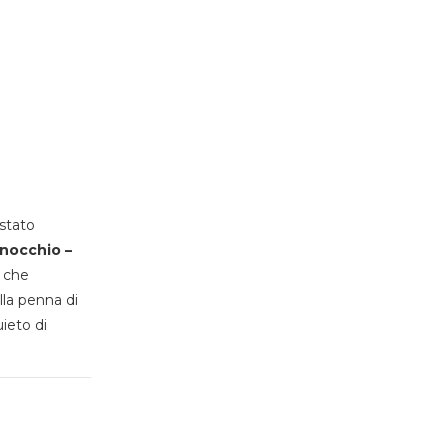
stato
inocchio –
, che
lla penna di
uieto di