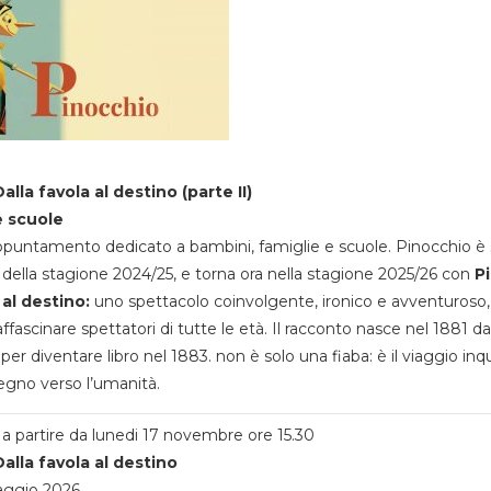
alla favola al destino (parte II)
e scuole
appuntamento dedicato a bambini, famiglie e scuole. Pinocchio è 
della stagione 2024/25, e torna ora nella stagione 2025/26 con
P
 al destino:
uno spettacolo coinvolgente, ironico e avventuroso
ffascinare spettatori di tutte le età. Il racconto nasce nel 1881 da
 per diventare libro nel 1883. non è solo una fiaba: è il viaggio inq
egno verso l’umanità.
a partire da lunedi 17 novembre ore 15.30
alla favola al destino
aggio 2026