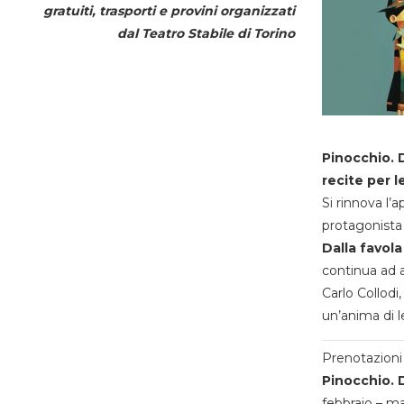
gratuiti, trasporti e provini organizzati
dal
Teatro Stabile di Torino
Pinocchio. D
recite per l
Si rinnova l’
protagonista 
Dalla favola
continua ad a
Carlo Collodi,
un’anima di l
Prenotazioni 
Pinocchio. D
febbraio – m