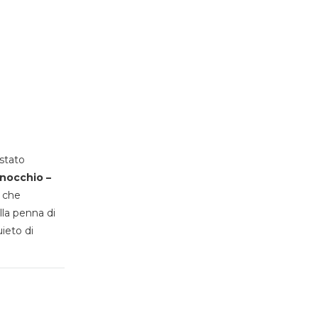
stato
inocchio –
, che
lla penna di
uieto di