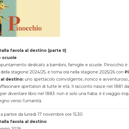
alla favola al destino (parte II)
e scuole
appuntamento dedicato a bambini, famiglie e scuole. Pinocchio è 
della stagione 2024/25, e torna ora nella stagione 2025/26 con
P
 al destino:
uno spettacolo coinvolgente, ironico e avventuroso
ffascinare spettatori di tutte le età. Il racconto nasce nel 1881 da
 per diventare libro nel 1883. non è solo una fiaba: è il viaggio inq
egno verso l’umanità.
a partire da lunedi 17 novembre ore 15.30
alla favola al destino
aggio 2026